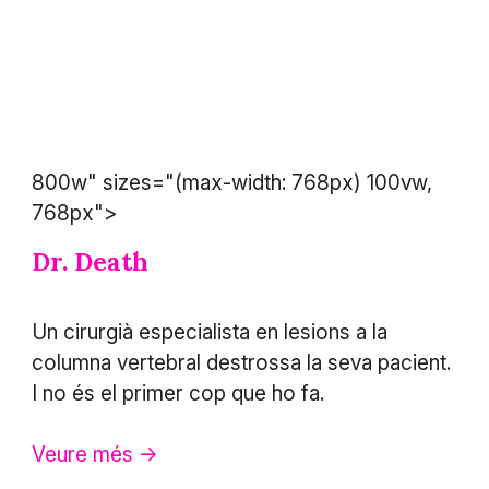
800w" sizes="(max-width: 768px) 100vw,
768px">
Dr. Death
Un cirurgià especialista en lesions a la
columna vertebral destrossa la seva pacient.
I no és el primer cop que ho fa.
Veure més ->