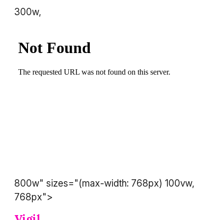
300w,
800w" sizes="(max-width: 768px) 100vw,
768px">
Vigil