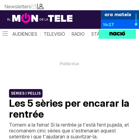
Newsletters
|
ara mateix
14:27
AUDIÈNCIES
TELEVISIÓ
RÀDIO
STAR SYSTEM
QUÈ 
SÈRIES I PEL·LIS
Les 5 sèries per encarar la
rentrée
Tornem a la feina! Si la rentrée ja t'està fent pujada, et
recomanem cinc sèries que s'estrenaran aquest
setembre i que t'ajudaran a suavitzar-la.