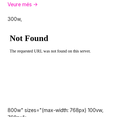
Veure més ->
300w,
800w" sizes="(max-width: 768px) 100vw,