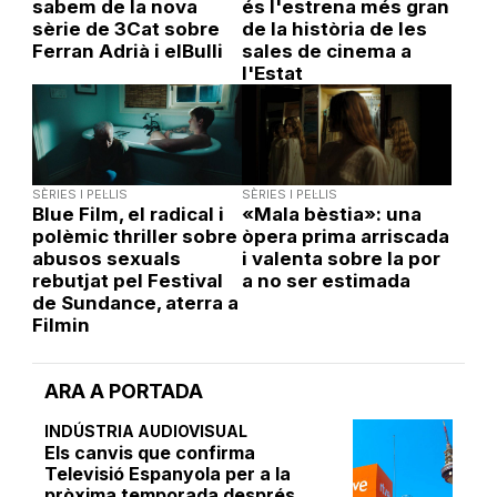
sabem de la nova
és l'estrena més gran
sèrie de 3Cat sobre
de la història de les
Ferran Adrià i elBulli
sales de cinema a
l'Estat
SÈRIES I PEL·LIS
SÈRIES I PEL·LIS
Blue Film, el radical i
«Mala bèstia»: una
polèmic thriller sobre
òpera prima arriscada
abusos sexuals
i valenta sobre la por
rebutjat pel Festival
a no ser estimada
de Sundance, aterra a
Filmin
ARA A PORTADA
INDÚSTRIA AUDIOVISUAL
Els canvis que confirma
Televisió Espanyola per a la
pròxima temporada després