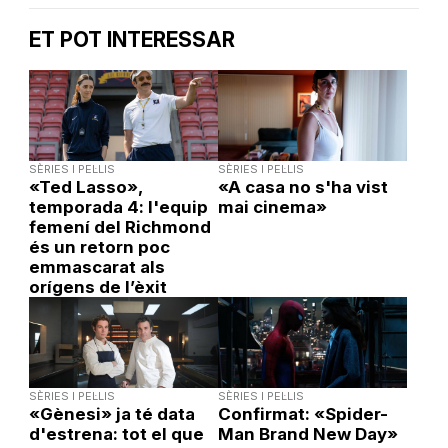
ET POT INTERESSAR
SÈRIES I PEL·LIS
SÈRIES I PEL·LIS
«Ted Lasso»,
«A casa no s'ha vist
temporada 4: l'equip
mai cinema»
femení del Richmond
és un retorn poc
emmascarat als
orígens de l’èxit
SÈRIES I PEL·LIS
SÈRIES I PEL·LIS
«Gènesi» ja té data
Confirmat: «Spider-
d'estrena: tot el que
Man Brand New Day»