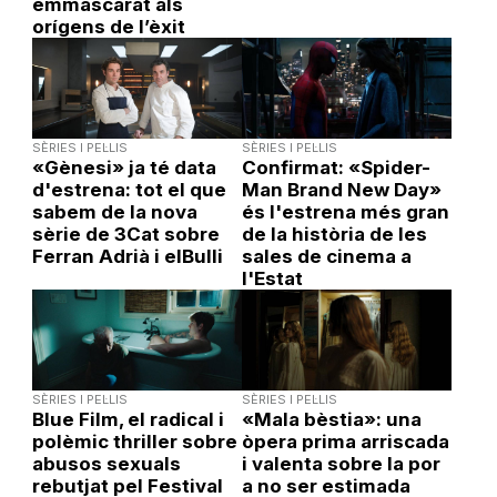
emmascarat als
orígens de l’èxit
SÈRIES I PEL·LIS
SÈRIES I PEL·LIS
«Gènesi» ja té data
Confirmat: «Spider-
d'estrena: tot el que
Man Brand New Day»
sabem de la nova
és l'estrena més gran
sèrie de 3Cat sobre
de la història de les
Ferran Adrià i elBulli
sales de cinema a
l'Estat
SÈRIES I PEL·LIS
SÈRIES I PEL·LIS
Blue Film, el radical i
«Mala bèstia»: una
polèmic thriller sobre
òpera prima arriscada
abusos sexuals
i valenta sobre la por
rebutjat pel Festival
a no ser estimada