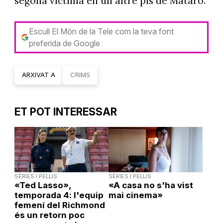
segona víctima en un altre pis de Mataró.
Escull El Món de la Tele com la teva font
preferida de Google
ARXIVAT A
CRIMS
ET POT INTERESSAR
SÈRIES I PEL·LIS
SÈRIES I PEL·LIS
«Ted Lasso»,
«A casa no s'ha vist
temporada 4: l'equip
mai cinema»
femení del Richmond
és un retorn poc