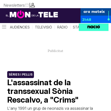
Newsletters
|
ara mateix
21:48
AUDIÈNCIES
TELEVISIÓ
RÀDIO
STAR SYSTEM
QUÈ 
SÈRIES I PEL·LIS
L'assassinat de la
transsexual Sònia
Rescalvo, a "Crims"
L'any 1991 un grup de neonazis va assassinar la