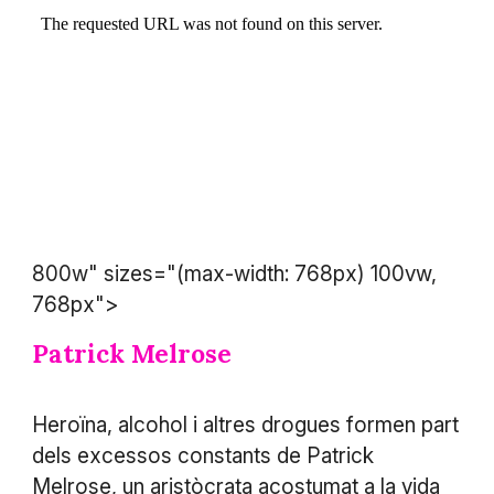
800w" sizes="(max-width: 768px) 100vw,
768px">
Patrick Melrose
Heroïna, alcohol i altres drogues formen part
dels excessos constants de Patrick
Melrose, un aristòcrata acostumat a la vida