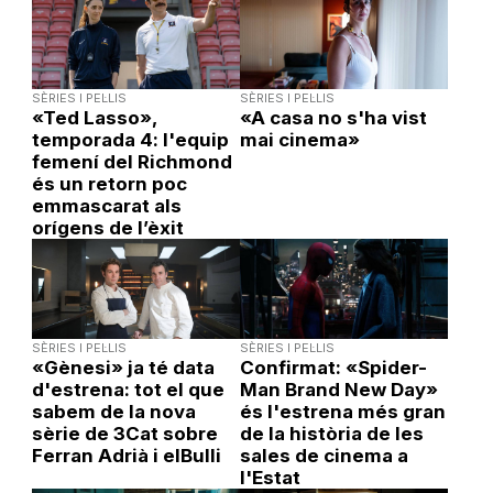
SÈRIES I PEL·LIS
SÈRIES I PEL·LIS
«Ted Lasso»,
«A casa no s'ha vist
temporada 4: l'equip
mai cinema»
femení del Richmond
és un retorn poc
emmascarat als
orígens de l’èxit
SÈRIES I PEL·LIS
SÈRIES I PEL·LIS
«Gènesi» ja té data
Confirmat: «Spider-
d'estrena: tot el que
Man Brand New Day»
sabem de la nova
és l'estrena més gran
sèrie de 3Cat sobre
de la història de les
Ferran Adrià i elBulli
sales de cinema a
l'Estat