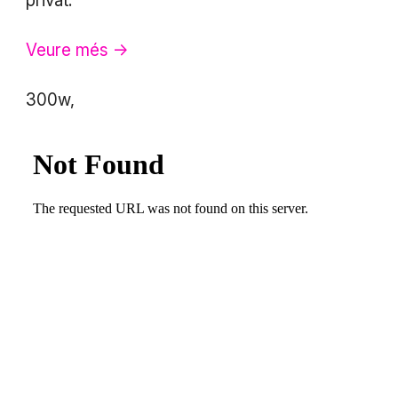
privat.
Veure més ->
300w,