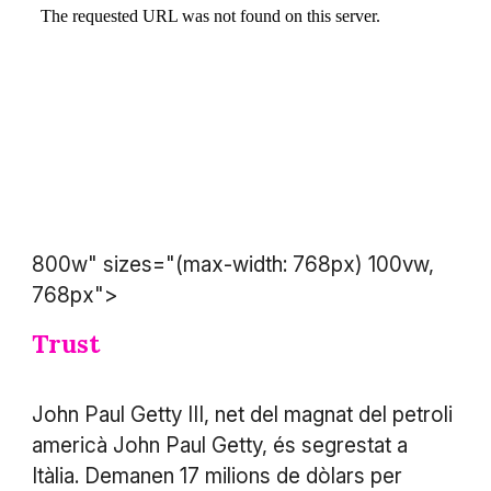
800w" sizes="(max-width: 768px) 100vw,
768px">
Trust
John Paul Getty III, net del magnat del petroli
americà John Paul Getty, és segrestat a
Itàlia. Demanen 17 milions de dòlars per