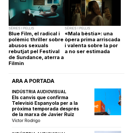
SÈRIES I PEL·LIS
SÈRIES I PEL·LIS
Blue Film, el radical i
«Mala bèstia»: una
polèmic thriller sobre
òpera prima arriscada
abusos sexuals
i valenta sobre la por
rebutjat pel Festival
a no ser estimada
de Sundance, aterra a
Filmin
ARA A PORTADA
INDÚSTRIA AUDIOVISUAL
Els canvis que confirma
Televisió Espanyola per a la
pròxima temporada després
de la marxa de Javier Ruiz
Víctor Rodrigo