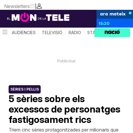
Newsletters
|
ara mateix
15:20
AUDIÈNCIES
TELEVISIÓ
RÀDIO
STAR SYSTEM
QUÈ 
SÈRIES I PEL·LIS
5 sèries sobre els
excessos de personatges
fastigosament rics
Triem cinc sèries protagonitzades per milionaris que