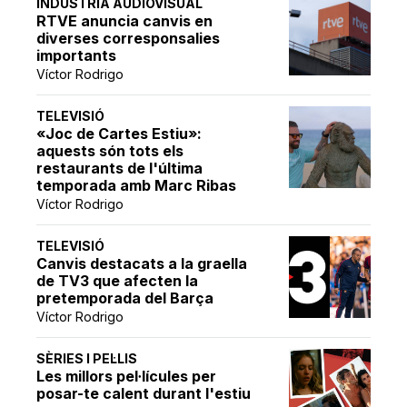
INDÚSTRIA AUDIOVISUAL
RTVE anuncia canvis en
diverses corresponsalies
importants
Víctor Rodrigo
TELEVISIÓ
«Joc de Cartes Estiu»:
aquests són tots els
restaurants de l'última
temporada amb Marc Ribas
Víctor Rodrigo
TELEVISIÓ
Canvis destacats a la graella
de TV3 que afecten la
pretemporada del Barça
Víctor Rodrigo
SÈRIES I PEL·LIS
Les millors pel·lícules per
posar-te calent durant l'estiu