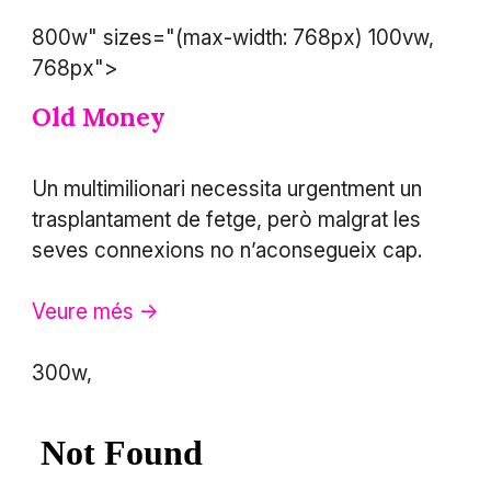
800w" sizes="(max-width: 768px) 100vw,
768px">
Old Money
Un multimilionari necessita urgentment un
trasplantament de fetge, però malgrat les
seves connexions no n’aconsegueix cap.
Veure més ->
300w,