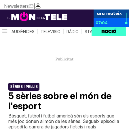
Newsletters
|
ara mateix
07:04
AUDIÈNCIES
TELEVISIÓ
RÀDIO
STAR SYSTEM
QUÈ 
SÈRIES I PEL·LIS
5 sèries sobre el món de
l'esport
Bàsquet, futbol i futbol americà són els esports que
més joc donen al món de les sèries. Segueix episodi a
episodi la carrera de jugadors ficticis i reals