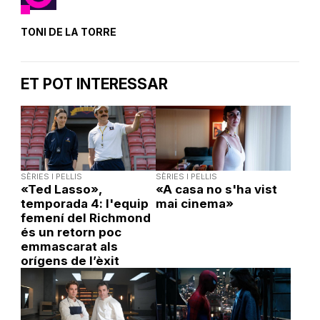
TONI DE LA TORRE
ET POT INTERESSAR
SÈRIES I PEL·LIS
SÈRIES I PEL·LIS
«Ted Lasso»,
«A casa no s'ha vist
temporada 4: l'equip
mai cinema»
femení del Richmond
és un retorn poc
emmascarat als
orígens de l’èxit