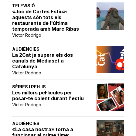
TELEVISIÓ
«Joc de Cartes Estiu»:
aquests són tots els
restaurants de l'última
temporada amb Marc Ribas
Víctor Rodrigo
AUDIÈNCIES
La 2Cat ja supera els dos
canals de Mediaset a
Catalunya
Víctor Rodrigo
SÈRIES I PEL·LIS
Les millors pel·lícules per
posar-te calent durant l'estiu
Víctor Rodrigo
AUDIÈNCIES
«La casa nostra» torna a
funcionar al prime time: