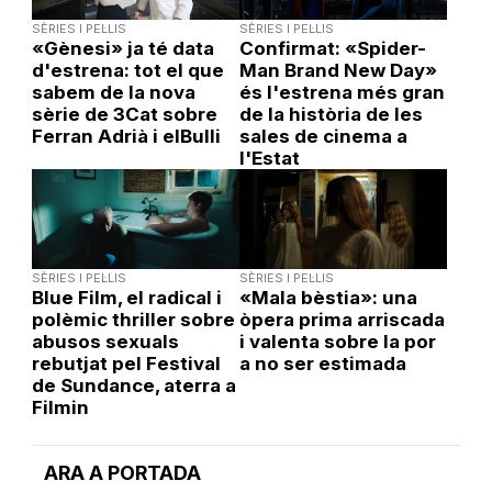
SÈRIES I PEL·LIS
SÈRIES I PEL·LIS
«Gènesi» ja té data
Confirmat: «Spider-
d'estrena: tot el que
Man Brand New Day»
sabem de la nova
és l'estrena més gran
sèrie de 3Cat sobre
de la història de les
Ferran Adrià i elBulli
sales de cinema a
l'Estat
SÈRIES I PEL·LIS
SÈRIES I PEL·LIS
Blue Film, el radical i
«Mala bèstia»: una
polèmic thriller sobre
òpera prima arriscada
abusos sexuals
i valenta sobre la por
rebutjat pel Festival
a no ser estimada
de Sundance, aterra a
Filmin
ARA A PORTADA