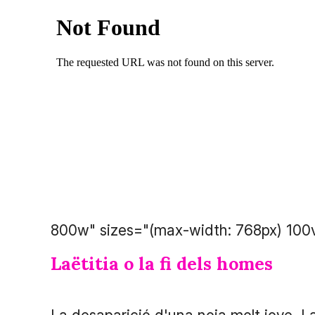
800w" sizes="(max-width: 768px) 100
Laëtitia o la fi dels homes