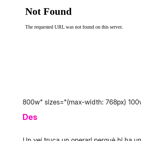
800w" sizes="(max-width: 768px) 100
Des
Un veí truca un operari perquè hi ha u