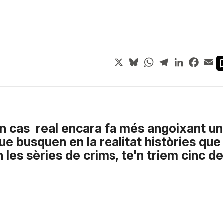
X
Bluesky
WhatsApp
Telegram
LinkedIn
Face
Em
'un cas real encara fa més angoixant u
que busquen en la realitat històries que
en les sèries de crims, te'n triem cinc de