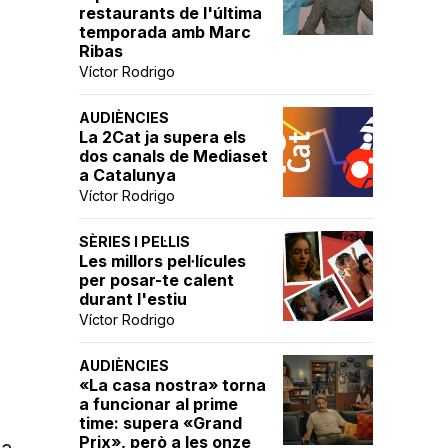
restaurants de l'última
temporada amb Marc
Ribas
Víctor Rodrigo
AUDIÈNCIES
La 2Cat ja supera els
dos canals de Mediaset
a Catalunya
Víctor Rodrigo
SÈRIES I PEL·LIS
Les millors pel·lícules
per posar-te calent
durant l'estiu
Víctor Rodrigo
AUDIÈNCIES
«La casa nostra» torna
a funcionar al prime
time: supera «Grand
Prix», però a les onze