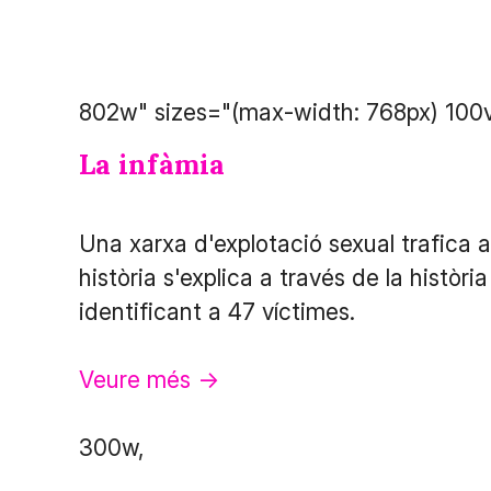
802w" sizes="(max-width: 768px) 100
La infàmia
Una xarxa d'explotació sexual trafica 
història s'explica a través de la històr
identificant a 47 víctimes.
Veure més ->
300w,