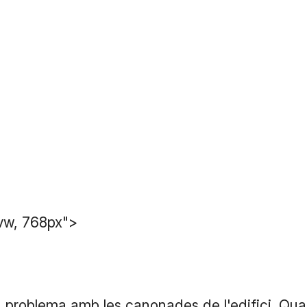
vw, 768px">
n problema amb les canonades de l'edifici. Qu