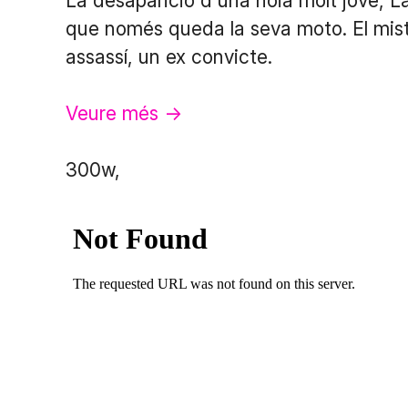
La desaparició d'una noia molt jove, La
que només queda la seva moto. El miste
assassí, un ex convicte.
Veure més ->
300w,