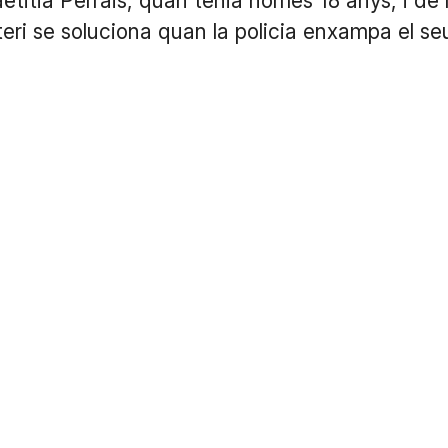
ëtitia Perrais, quan tenia només 18 anys, i de 
ri se soluciona quan la policia enxampa el se