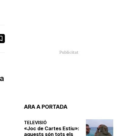
book
ail
na
ARA A PORTADA
TELEVISIÓ
«Joc de Cartes Estiu»:
aquests són tots els