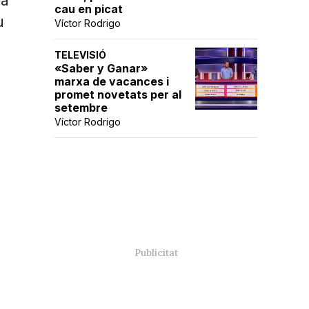
la
cau en picat
u
Víctor Rodrigo
TELEVISIÓ
«Saber y Ganar»
marxa de vacances i
promet novetats per al
setembre
Víctor Rodrigo