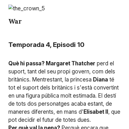
War
Temporada 4, Episodi 10
Què hi passa? Margaret Thatcher
perd el
suport, tant del seu propi govern, com dels
britànics. Mentrestant, la princesa
Diana
té
tot el suport dels britànics i s'està convertint
en una figura pública molt estimada. El destí
de tots dos personatges acaba estant, de
maneres diferents, en mans d'
Elisabet II
, que
pot decidir el futur de totes dues.
Per què val la pena?
Perquè encara que