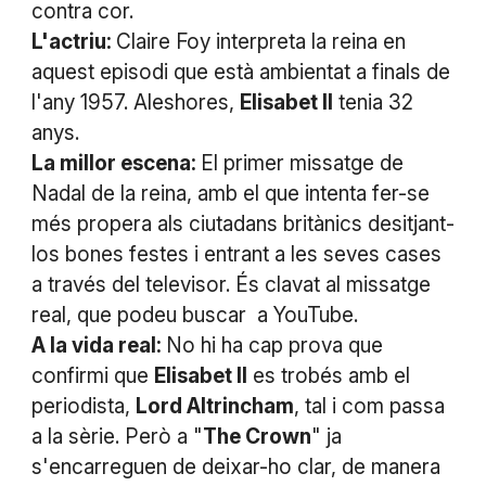
contra cor.
L'actriu:
Claire Foy interpreta la reina en
aquest episodi que està ambientat a finals de
l'any 1957. Aleshores,
Elisabet II
tenia 32
anys.
La millor escena:
El primer missatge de
Nadal de la reina, amb el que intenta fer-se
més propera als ciutadans britànics desitjant-
los bones festes i entrant a les seves cases
a través del televisor. És clavat al missatge
real, que podeu buscar a YouTube.
A la vida real:
No hi ha cap prova que
confirmi que
Elisabet II
es trobés amb el
periodista,
Lord Altrincham
, tal i com passa
a la sèrie. Però a "
The Crown
" ja
s'encarreguen de deixar-ho clar, de manera