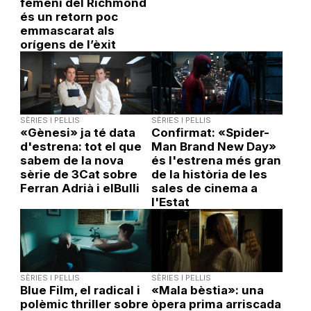
femení del Richmond
és un retorn poc
emmascarat als
orígens de l’èxit
SÈRIES I PEL·LIS
SÈRIES I PEL·LIS
«Gènesi» ja té data
Confirmat: «Spider-
d'estrena: tot el que
Man Brand New Day»
sabem de la nova
és l'estrena més gran
sèrie de 3Cat sobre
de la història de les
Ferran Adrià i elBulli
sales de cinema a
l'Estat
SÈRIES I PEL·LIS
SÈRIES I PEL·LIS
Blue Film, el radical i
«Mala bèstia»: una
polèmic thriller sobre
òpera prima arriscada