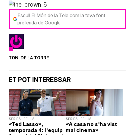
Escull El Món de la Tele com la teva font
preferida de Google
TONI DE LA TORRE
ET POT INTERESSAR
SÈRIES I PEL·LIS
SÈRIES I PEL·LIS
«Ted Lasso»,
«A casa no s'ha vist
temporada 4: l'equip
mai cinema»