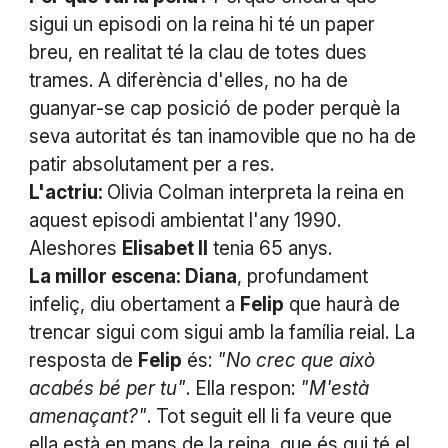
sigui un episodi on la reina hi té un paper
breu, en realitat té la clau de totes dues
trames. A diferència d'elles, no ha de
guanyar-se cap posició de poder perquè la
seva autoritat és tan inamovible que no ha de
patir absolutament per a res.
L'actriu:
Olivia Colman interpreta la reina en
aquest episodi ambientat l'any 1990.
Aleshores
Elisabet II
tenia 65 anys.
La millor escena: Diana
, profundament
infeliç, diu obertament a
Felip
que haurà de
trencar sigui com sigui amb la família reial. La
resposta de
Felip
és:
"No crec que això
acabés bé per tu"
. Ella respon:
"M'està
amenaçant?"
. Tot seguit ell li fa veure que
ella està en mans de la reina, que és qui té el