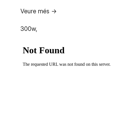
Veure més ->
300w,