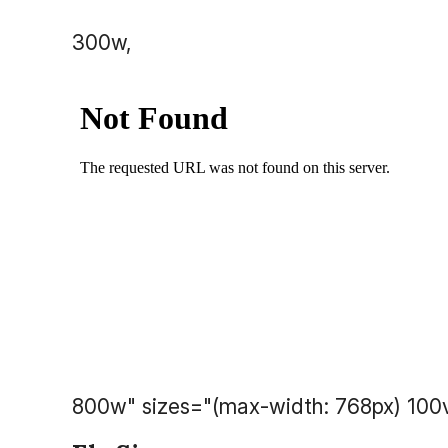
300w,
800w" sizes="(max-width: 768px) 100