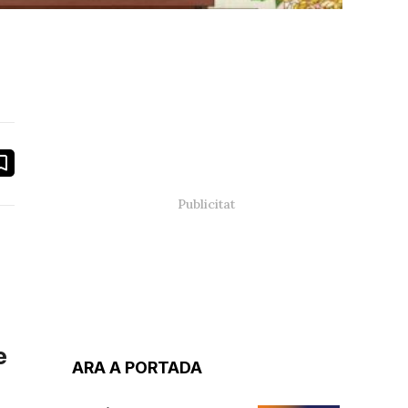
book
ail
e
ARA A PORTADA