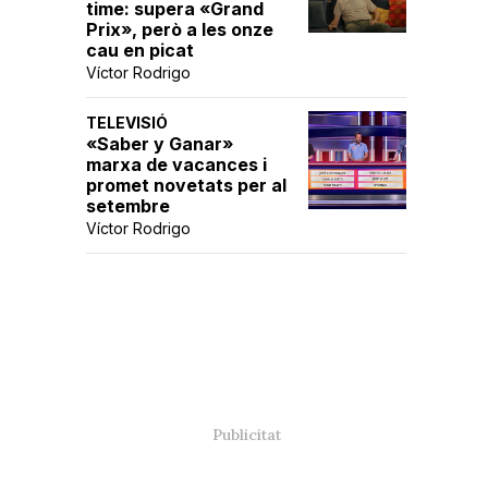
time: supera «Grand
Prix», però a les onze
cau en picat
Víctor Rodrigo
TELEVISIÓ
«Saber y Ganar»
marxa de vacances i
promet novetats per al
setembre
Víctor Rodrigo