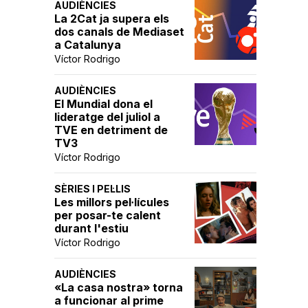
AUDIÈNCIES
La 2Cat ja supera els
dos canals de Mediaset
a Catalunya
Víctor Rodrigo
AUDIÈNCIES
El Mundial dona el
lideratge del juliol a
TVE en detriment de
TV3
Víctor Rodrigo
SÈRIES I PEL·LIS
Les millors pel·lícules
per posar-te calent
durant l'estiu
Víctor Rodrigo
AUDIÈNCIES
«La casa nostra» torna
a funcionar al prime