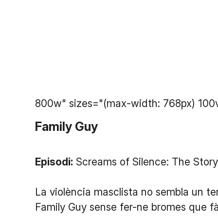
800w" sizes="(max-width: 768px) 100
Family Guy
Episodi:
Screams of Silence: The Story
La violència masclista no sembla un t
Family Guy sense fer-ne bromes que fà