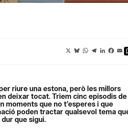
X
Bluesky
WhatsApp
Telegram
LinkedIn
Face
Em
er riure una estona, però les millors
n deixar tocat. Triem cinc episodis de
n moments que no t’esperes i que
mació poden tractar qualsevol tema qu
dur que sigui.