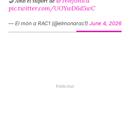
@Telefonica
🤝 Amb el suport de
pic.twitter.com/UOYwD6d5wC
— El món a RAC1 (@elmonarac1)
June 4, 2026