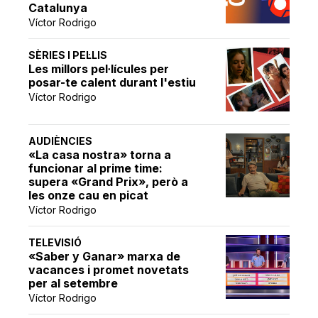
Catalunya
Víctor Rodrigo
SÈRIES I PEL·LIS
Les millors pel·lícules per
posar-te calent durant l'estiu
Víctor Rodrigo
AUDIÈNCIES
«La casa nostra» torna a
funcionar al prime time:
supera «Grand Prix», però a
les onze cau en picat
Víctor Rodrigo
TELEVISIÓ
«Saber y Ganar» marxa de
vacances i promet novetats
per al setembre
Víctor Rodrigo