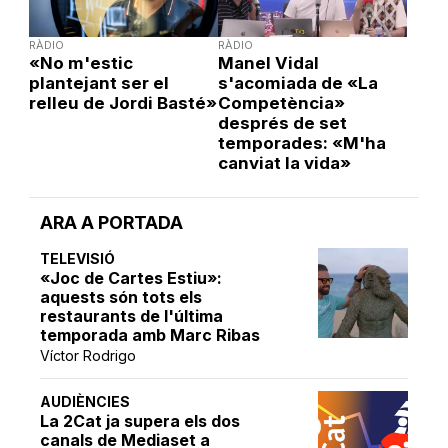
RÀDIO
RÀDIO
«No m'estic
Manel Vidal
plantejant ser el
s'acomiada de «La
relleu de Jordi Basté»
Competència»
després de set
temporades: «M'ha
canviat la vida»
ARA A PORTADA
TELEVISIÓ
«Joc de Cartes Estiu»:
aquests són tots els
restaurants de l'última
temporada amb Marc Ribas
Víctor Rodrigo
AUDIÈNCIES
La 2Cat ja supera els dos
canals de Mediaset a