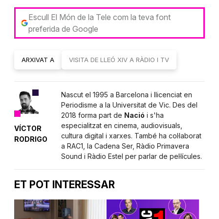
Escull El Món de la Tele com la teva font
preferida de Google
ARXIVAT A
VISITA DE LLEÓ XIV A RÀDIO I TV
Nascut el 1995 a Barcelona i llicenciat en
Periodisme a la Universitat de Vic. Des del
2018 forma part de
Nació
i s'ha
especialitzat en cinema, audiovisuals,
VÍCTOR
cultura digital i xarxes. També ha col·laborat
RODRIGO
a RAC1, la Cadena Ser, Ràdio Primavera
Sound i Ràdio Estel per parlar de pel·lícules.
ET POT INTERESSAR