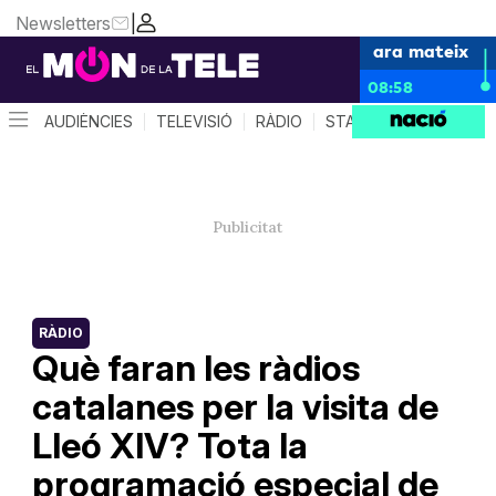
Newsletters
|
ara mateix
08:58
AUDIÈNCIES
TELEVISIÓ
RÀDIO
STAR SYSTEM
QUÈ 
RÀDIO
Què faran les ràdios
catalanes per la visita de
Lleó XIV? Tota la
programació especial de