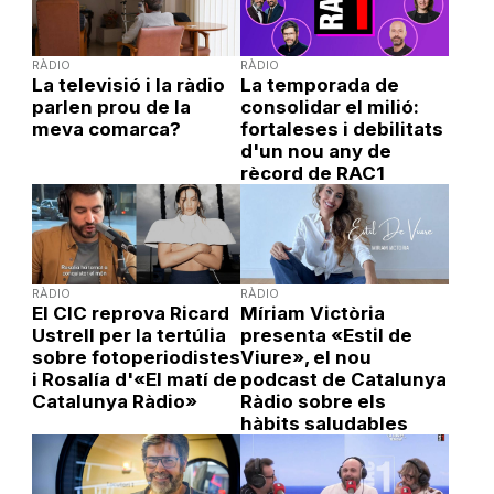
RÀDIO
RÀDIO
La televisió i la ràdio
La temporada de
parlen prou de la
consolidar el milió:
meva comarca?
fortaleses i debilitats
d'un nou any de
rècord de RAC1
RÀDIO
RÀDIO
El CIC reprova Ricard
Míriam Victòria
Ustrell per la tertúlia
presenta «Estil de
sobre fotoperiodistes
Viure», el nou
i Rosalía d'«El matí de
podcast de Catalunya
Catalunya Ràdio»
Ràdio sobre els
hàbits saludables