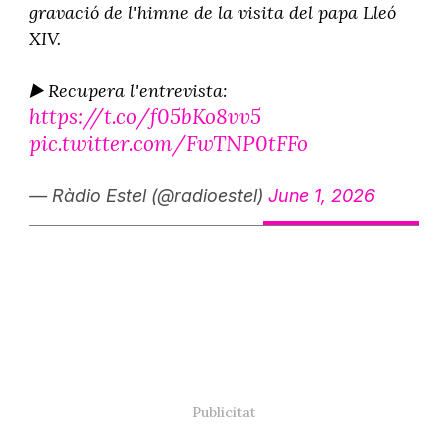
gravació de l'himne de la visita del papa Lleó
XIV.
▶️ Recupera l'entrevista:
https://t.co/f05bKo8vv5
pic.twitter.com/FwTNP0tFFo
— Ràdio Estel (@radioestel)
June 1, 2026