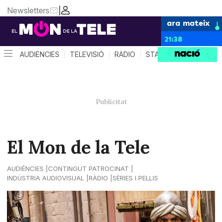
Newsletters
|
ara mateix
21:38
AUDIÈNCIES
TELEVISIÓ
RÀDIO
STAR SYSTEM
QUÈ 
El Mon de la Tele
AUDIÈNCIES
CONTINGUT PATROCINAT
INDÚSTRIA AUDIOVISUAL
RÀDIO
SÈRIES I PEL·LIS