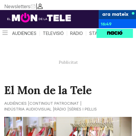
Newsletters
|
ara mateix
16:49
AUDIÈNCIES
TELEVISIÓ
RÀDIO
STAR SYSTEM
QUÈ 
El Mon de la Tele
AUDIÈNCIES
CONTINGUT PATROCINAT
INDÚSTRIA AUDIOVISUAL
RÀDIO
SÈRIES I PEL·LIS