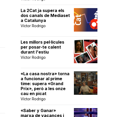
La 2Cat ja supera els
dos canals de Mediaset
a Catalunya
Víctor Rodrigo
Les millors pel·lícules
per posar-te calent
durant l'estiu
Víctor Rodrigo
«La casa nostra» torna
a funcionar al prime
time: supera «Grand
Prix», però a les onze
cau en picat
Víctor Rodrigo
«Saber y Ganar»
marxa de vacances i