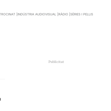
TROCINAT
INDÚSTRIA AUDIOVISUAL
RÀDIO
SÈRIES I PEL·LIS
a