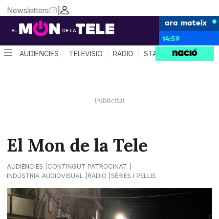
Newsletters
|
ara mateix
14:59
AUDIÈNCIES
TELEVISIÓ
RÀDIO
STAR SYSTEM
QUÈ 
El Mon de la Tele
AUDIÈNCIES
CONTINGUT PATROCINAT
INDÚSTRIA AUDIOVISUAL
RÀDIO
SÈRIES I PEL·LIS