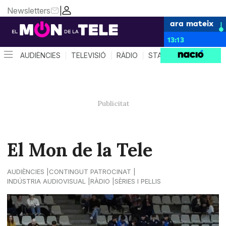
Newsletters
|
ara mateix
13:13
AUDIÈNCIES
TELEVISIÓ
RÀDIO
STAR SYSTEM
QUÈ 
El Mon de la Tele
AUDIÈNCIES
CONTINGUT PATROCINAT
INDÚSTRIA AUDIOVISUAL
RÀDIO
SÈRIES I PEL·LIS