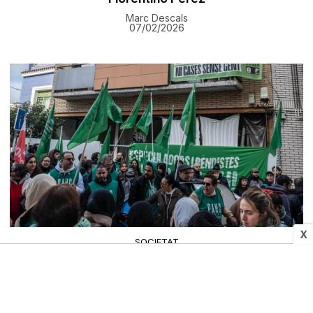
Marc Descals
07/02/2026
X
SOCIETAT
El jutjat rebutja els recursos d'administració i
PAHC i manté el desnonament del Bloc 8
Pere Fontanals
07/02/2026