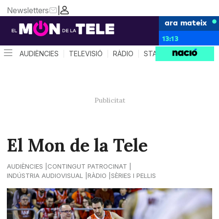
Newsletters
|
ara mateix
13:13
AUDIÈNCIES
TELEVISIÓ
RÀDIO
STAR SYSTEM
QUÈ 
El Mon de la Tele
AUDIÈNCIES
CONTINGUT PATROCINAT
INDÚSTRIA AUDIOVISUAL
RÀDIO
SÈRIES I PEL·LIS