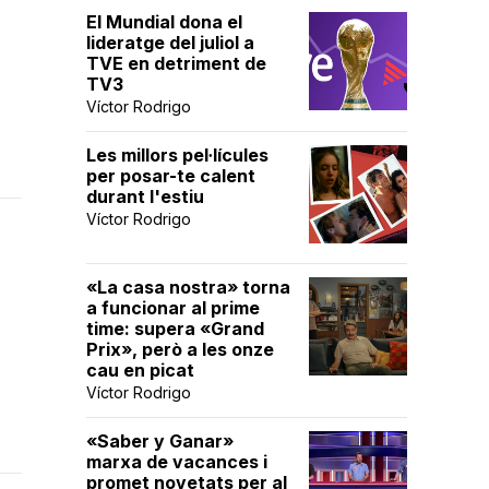
El Mundial dona el
lideratge del juliol a
TVE en detriment de
TV3
Víctor Rodrigo
Les millors pel·lícules
per posar-te calent
durant l'estiu
Víctor Rodrigo
«La casa nostra» torna
a funcionar al prime
time: supera «Grand
Prix», però a les onze
cau en picat
Víctor Rodrigo
«Saber y Ganar»
marxa de vacances i
promet novetats per al