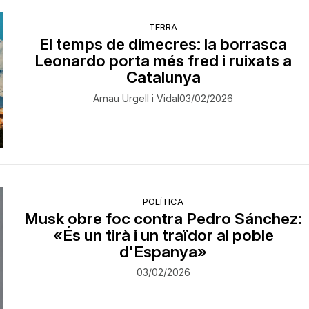
TERRA
El temps de dimecres: la borrasca
Leonardo porta més fred i ruixats a
Catalunya
Arnau Urgell i Vidal
03/02/2026
POLÍTICA
Musk obre foc contra Pedro Sánchez:
«És un tirà i un traïdor al poble
d'Espanya»
03/02/2026