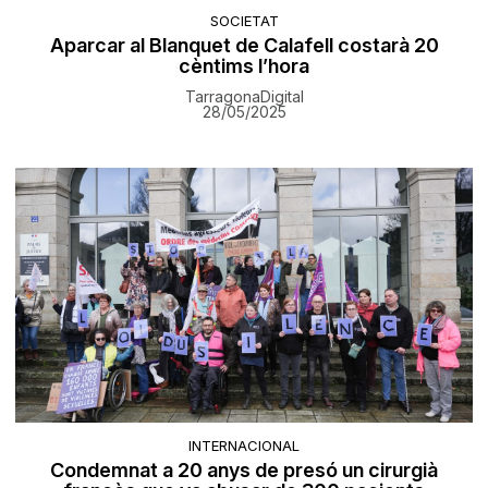
SOCIETAT
Aparcar al Blanquet de Calafell costarà 20
cèntims l’hora
TarragonaDigital
28/05/2025
INTERNACIONAL
Condemnat a 20 anys de presó un cirurgià