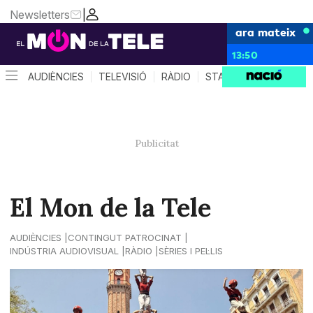
Newsletters
|
ara mateix
13:50
AUDIÈNCIES
TELEVISIÓ
RÀDIO
STAR SYSTEM
QUÈ 
El Mon de la Tele
AUDIÈNCIES
CONTINGUT PATROCINAT
INDÚSTRIA AUDIOVISUAL
RÀDIO
SÈRIES I PEL·LIS