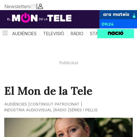
Newsletters
|
ara mateix
09:24
AUDIÈNCIES
TELEVISIÓ
RÀDIO
STAR SYSTEM
QUÈ 
El Mon de la Tele
AUDIÈNCIES
CONTINGUT PATROCINAT
INDÚSTRIA AUDIOVISUAL
RÀDIO
SÈRIES I PEL·LIS