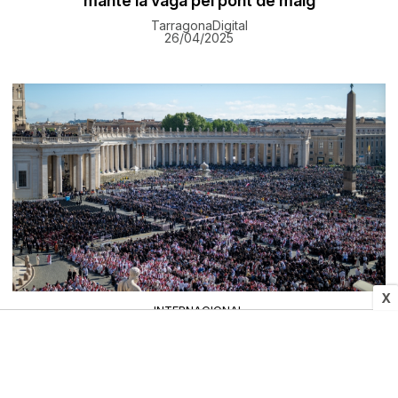
manté la vaga pel pont de maig
TarragonaDigital
26/04/2025
X
INTERNACIONAL
Els poderosos del món (i els presos i marginats)
acomiaden Francesc en un funeral que omple
Roma
Pep Martí i Vallverdú