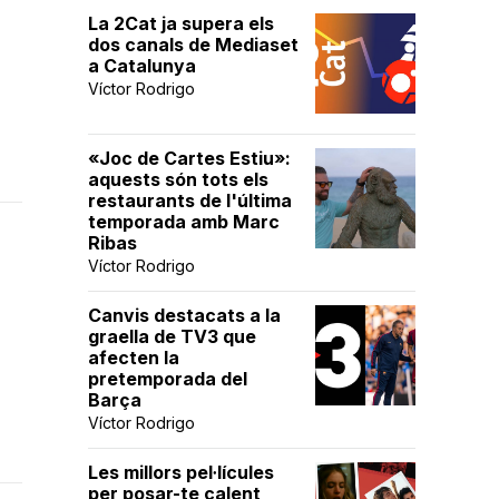
La 2Cat ja supera els
dos canals de Mediaset
a Catalunya
Víctor Rodrigo
«Joc de Cartes Estiu»:
aquests són tots els
restaurants de l'última
temporada amb Marc
Ribas
Víctor Rodrigo
Canvis destacats a la
graella de TV3 que
afecten la
pretemporada del
Barça
Víctor Rodrigo
Les millors pel·lícules
per posar-te calent