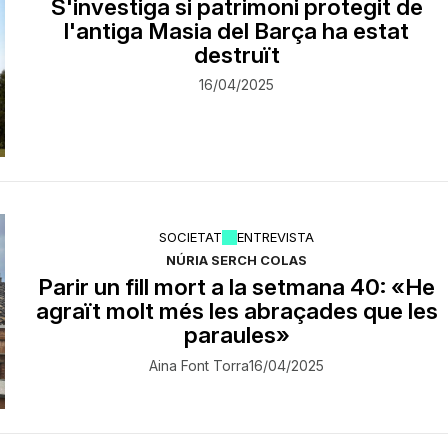
S'investiga si patrimoni protegit de
l'antiga Masia del Barça ha estat
destruït
16/04/2025
SOCIETAT
ENTREVISTA
NÚRIA SERCH COLAS
Parir un fill mort a la setmana 40: «He
agraït molt més les abraçades que les
paraules»
Aina Font Torra
16/04/2025