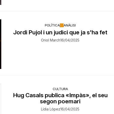
POLÍTICA
ANÀLISI
Jordi Pujol i un judici que ja s'ha fet
Oriol March
16/04/2025
CULTURA
Hug Casals publica «Impàs», el seu
segon poemari
Lídia López
16/04/2025