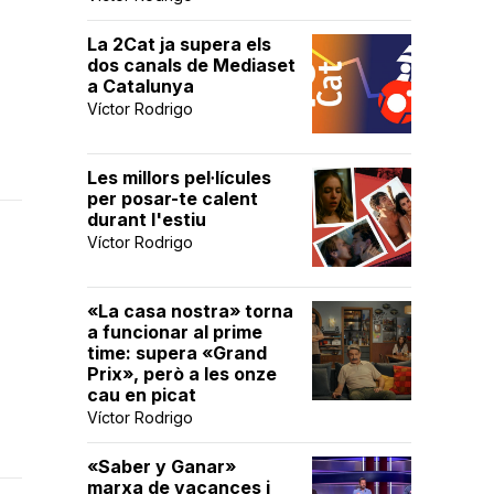
La 2Cat ja supera els
dos canals de Mediaset
a Catalunya
Víctor Rodrigo
Les millors pel·lícules
per posar-te calent
durant l'estiu
Víctor Rodrigo
«La casa nostra» torna
a funcionar al prime
time: supera «Grand
Prix», però a les onze
cau en picat
Víctor Rodrigo
«Saber y Ganar»
marxa de vacances i