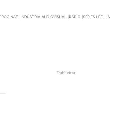
TROCINAT
INDÚSTRIA AUDIOVISUAL
RÀDIO
SÈRIES I PEL·LIS
a