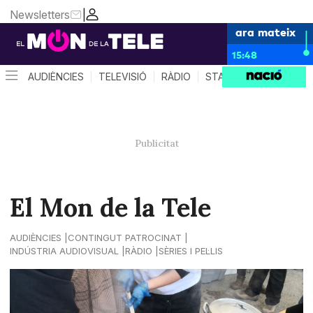
Newsletters
|
ara mateix
15:48
AUDIÈNCIES
TELEVISIÓ
RÀDIO
STAR SYSTEM
QUÈ 
El Mon de la Tele
AUDIÈNCIES
CONTINGUT PATROCINAT
INDÚSTRIA AUDIOVISUAL
RÀDIO
SÈRIES I PEL·LIS