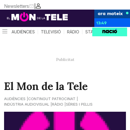
Newsletters
|
ara mateix
13:49
AUDIÈNCIES
TELEVISIÓ
RÀDIO
STAR SYSTEM
QUÈ 
El Mon de la Tele
AUDIÈNCIES
CONTINGUT PATROCINAT
INDÚSTRIA AUDIOVISUAL
RÀDIO
SÈRIES I PEL·LIS