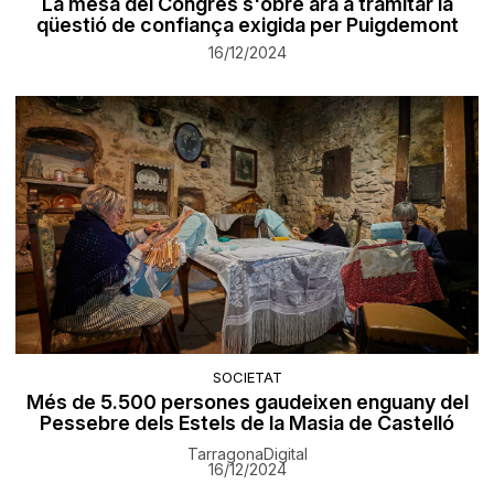
La mesa del Congrés s'obre ara a tramitar la
qüestió de confiança exigida per Puigdemont
16/12/2024
SOCIETAT
Més de 5.500 persones gaudeixen enguany del
Pessebre dels Estels de la Masia de Castelló
TarragonaDigital
16/12/2024