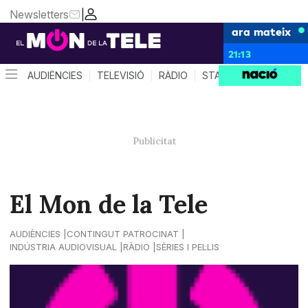
Newsletters
|
ara mateix
21:13
AUDIÈNCIES
TELEVISIÓ
RÀDIO
STAR SYSTEM
QUÈ 
El Mon de la Tele
AUDIÈNCIES
CONTINGUT PATROCINAT
INDÚSTRIA AUDIOVISUAL
RÀDIO
SÈRIES I PEL·LIS