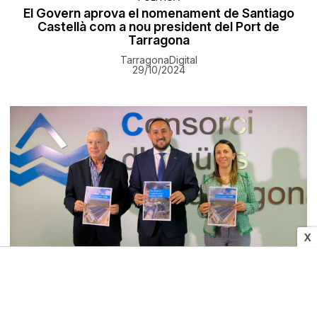
El Govern aprova el nomenament de Santiago
Castellà com a nou president del Port de
Tarragona
TarragonaDigital
29/10/2024
X
ECONOMIA
El CAT augmentarà la tarifa als consorciats un
1,15% per emprendre un pla d'inversions de 25,3