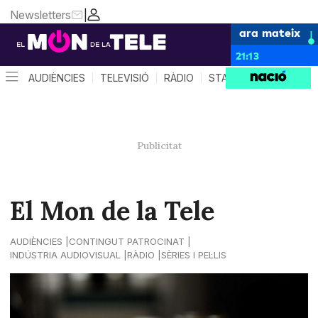
Newsletters
|
ara mateix
21:13
AUDIÈNCIES
TELEVISIÓ
RÀDIO
STAR SYSTEM
QUÈ 
El Mon de la Tele
AUDIÈNCIES
CONTINGUT PATROCINAT
INDÚSTRIA AUDIOVISUAL
RÀDIO
SÈRIES I PEL·LIS