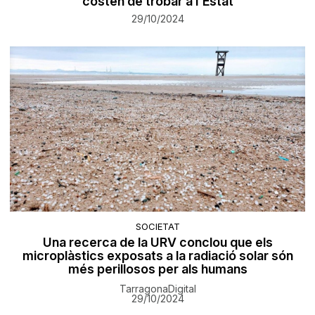
costen de trobar a l'Estat
29/10/2024
SOCIETAT
Una recerca de la URV conclou que els
microplàstics exposats a la radiació solar són
més perillosos per als humans
TarragonaDigital
29/10/2024