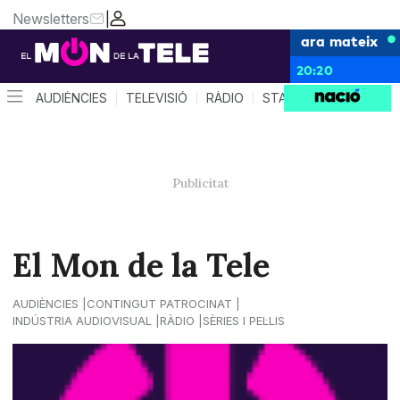
Newsletters
|
ara mateix
20:20
AUDIÈNCIES
TELEVISIÓ
RÀDIO
STAR SYSTEM
QUÈ 
El Mon de la Tele
AUDIÈNCIES
CONTINGUT PATROCINAT
INDÚSTRIA AUDIOVISUAL
RÀDIO
SÈRIES I PEL·LIS