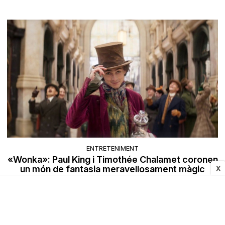
ENTRETENIMENT
«Wonka»: Paul King i Timothée Chalamet coronen
un món de fantasia meravellosament màgic
X
Marta Ferrer
05/12/2023