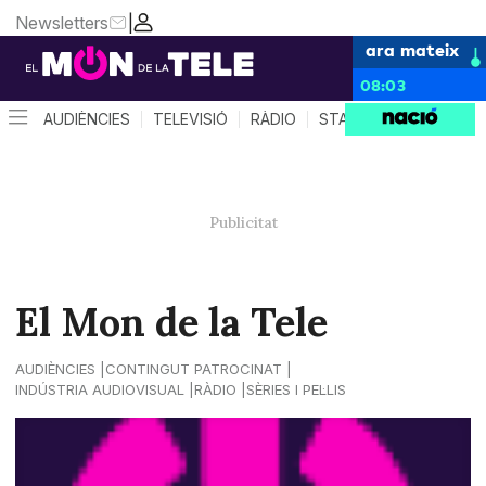
Newsletters
|
ara mateix
08:03
AUDIÈNCIES
TELEVISIÓ
RÀDIO
STAR SYSTEM
QUÈ 
El Mon de la Tele
AUDIÈNCIES
CONTINGUT PATROCINAT
INDÚSTRIA AUDIOVISUAL
RÀDIO
SÈRIES I PEL·LIS