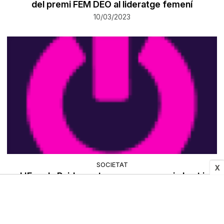
del premi FEM DEO al lideratge femení
10/03/2023
SOCIETAT
X
L'Escola Paidos estrena un nou espai obert i
compartit per als grups d'Educació Infantil
10/03/2023