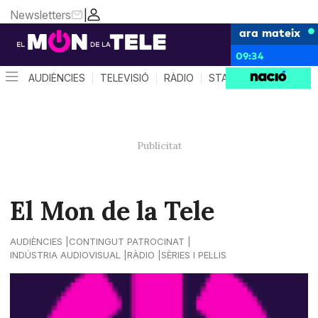
Newsletters
|
ara mateix
09:34
AUDIÈNCIES
TELEVISIÓ
RÀDIO
STAR SYSTEM
QUÈ 
El Mon de la Tele
AUDIÈNCIES
CONTINGUT PATROCINAT
INDÚSTRIA AUDIOVISUAL
RÀDIO
SÈRIES I PEL·LIS