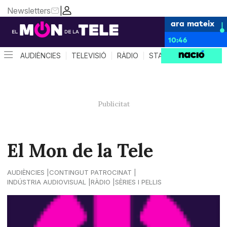
Newsletters
|
ara mateix
10:46
AUDIÈNCIES
TELEVISIÓ
RÀDIO
STAR SYSTEM
QUÈ 
El Mon de la Tele
AUDIÈNCIES
CONTINGUT PATROCINAT
INDÚSTRIA AUDIOVISUAL
RÀDIO
SÈRIES I PEL·LIS