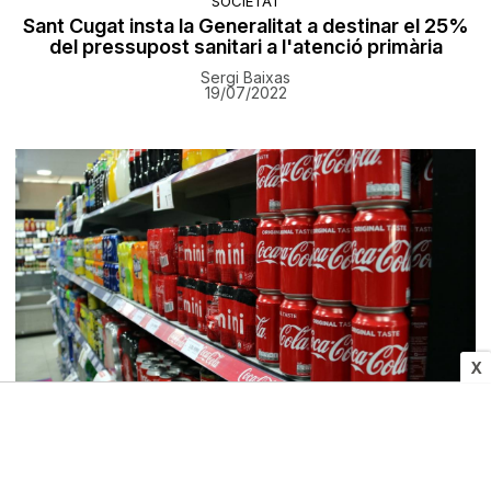
SOCIETAT
Sant Cugat insta la Generalitat a destinar el 25%
del pressupost sanitari a l'atenció primària
Sergi Baixas
19/07/2022
X
SOCIETAT
El consum de begudes ensucrades en nens ha
caigut un 55% des que se'n va fixar un impost