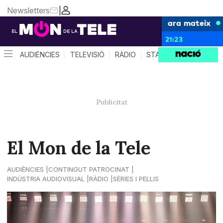
Newsletters
|
ara mateix
21:23
AUDIÈNCIES
TELEVISIÓ
RÀDIO
STAR SYSTEM
QUÈ 
El Mon de la Tele
AUDIÈNCIES
CONTINGUT PATROCINAT
INDÚSTRIA AUDIOVISUAL
RÀDIO
SÈRIES I PEL·LIS