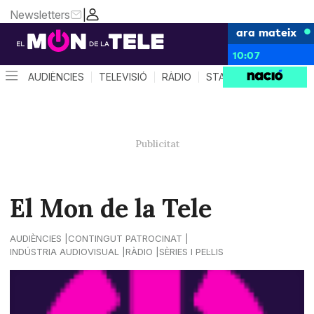
Newsletters
|
ara mateix
10:07
AUDIÈNCIES
TELEVISIÓ
RÀDIO
STAR SYSTEM
QUÈ 
El Mon de la Tele
AUDIÈNCIES
CONTINGUT PATROCINAT
INDÚSTRIA AUDIOVISUAL
RÀDIO
SÈRIES I PEL·LIS