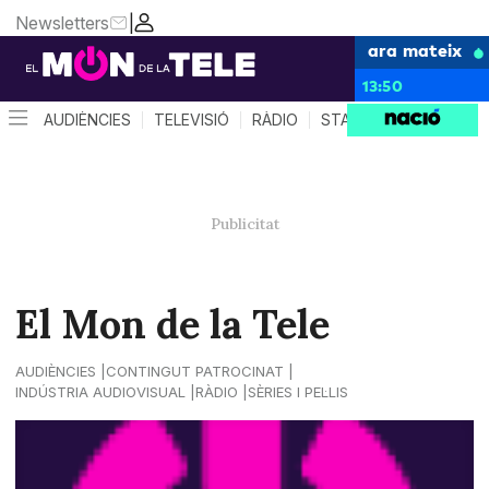
Newsletters
|
ara mateix
13:50
AUDIÈNCIES
TELEVISIÓ
RÀDIO
STAR SYSTEM
QUÈ 
El Mon de la Tele
AUDIÈNCIES
CONTINGUT PATROCINAT
INDÚSTRIA AUDIOVISUAL
RÀDIO
SÈRIES I PEL·LIS