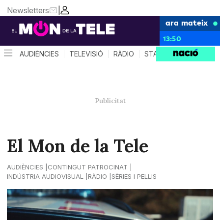
Newsletters
|
ara mateix
13:50
AUDIÈNCIES
TELEVISIÓ
RÀDIO
STAR SYSTEM
QUÈ 
El Mon de la Tele
AUDIÈNCIES
CONTINGUT PATROCINAT
INDÚSTRIA AUDIOVISUAL
RÀDIO
SÈRIES I PEL·LIS