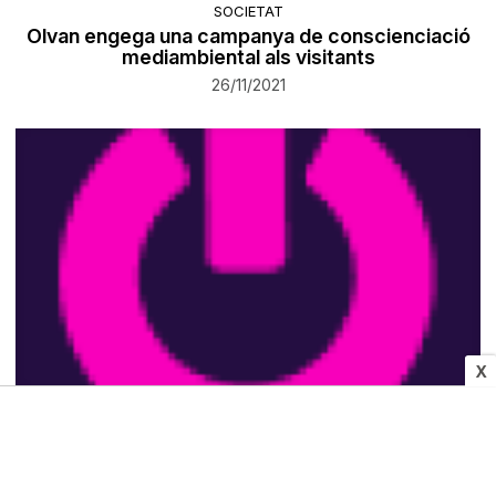
SOCIETAT
Olvan engega una campanya de conscienciació
mediambiental als visitants
26/11/2021
X
SOCIETAT
Salut i medi ambient són indissociables,
conclusió de la jornada de prevenció de residus
de MútuaTerrassa