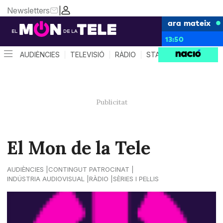
Newsletters
|
ara mateix
13:50
AUDIÈNCIES
TELEVISIÓ
RÀDIO
STAR SYSTEM
QUÈ 
El Mon de la Tele
AUDIÈNCIES
CONTINGUT PATROCINAT
INDÚSTRIA AUDIOVISUAL
RÀDIO
SÈRIES I PEL·LIS