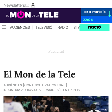
Newsletters
|
ara mateix
22:06
AUDIÈNCIES
TELEVISIÓ
RÀDIO
STAR SYSTEM
QUÈ 
El Mon de la Tele
AUDIÈNCIES
CONTINGUT PATROCINAT
INDÚSTRIA AUDIOVISUAL
RÀDIO
SÈRIES I PEL·LIS