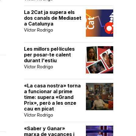
í
La 2Cat ja supera els
dos canals de Mediaset
a Catalunya
Víctor Rodrigo
Les millors pel·lícules
per posar-te calent
durant l'estiu
Víctor Rodrigo
«La casa nostra» torna
a funcionar al prime
time: supera «Grand
Prix», però a les onze
cau en picat
Víctor Rodrigo
«Saber y Ganar»
marxa de vacances i