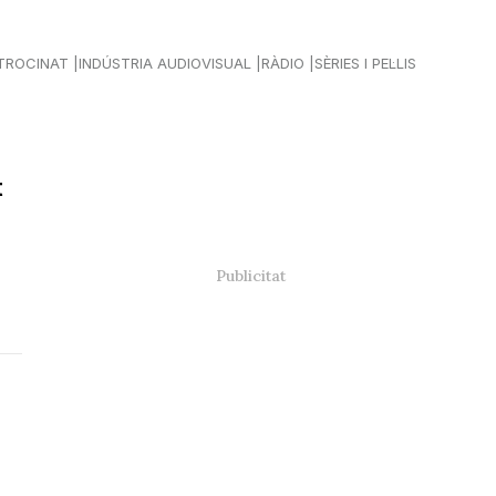
TROCINAT
INDÚSTRIA AUDIOVISUAL
RÀDIO
SÈRIES I PEL·LIS
t