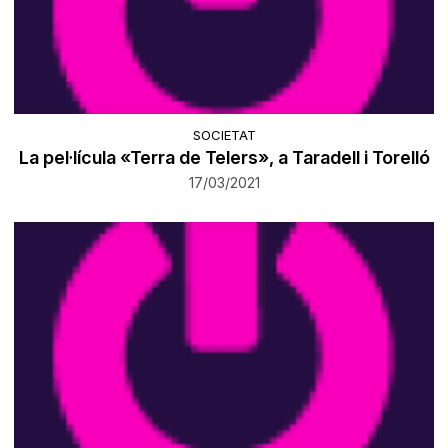
SOCIETAT
​La pel·lícula «Terra de Telers», a Taradell i Torelló
17/03/2021