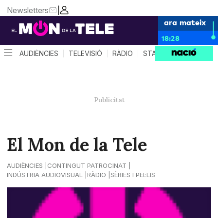
Newsletters
|
ara mateix
18:28
AUDIÈNCIES
TELEVISIÓ
RÀDIO
STAR SYSTEM
QUÈ 
El Mon de la Tele
AUDIÈNCIES
CONTINGUT PATROCINAT
INDÚSTRIA AUDIOVISUAL
RÀDIO
SÈRIES I PEL·LIS