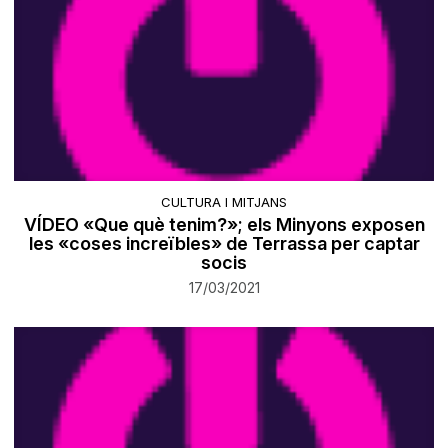
CULTURA I MITJANS
VÍDEO «Que què tenim?»; els Minyons exposen
les «coses increïbles» de Terrassa per captar
socis
17/03/2021