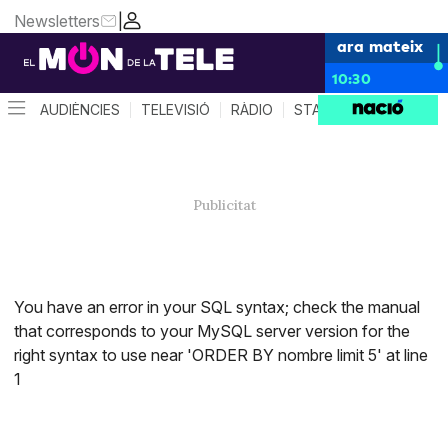
Newsletters
|
ara mateix
10:30
AUDIÈNCIES
TELEVISIÓ
RÀDIO
STAR SYSTEM
QUÈ 
You have an error in your SQL syntax; check the manual
that corresponds to your MySQL server version for the
right syntax to use near 'ORDER BY nombre limit 5' at line
1