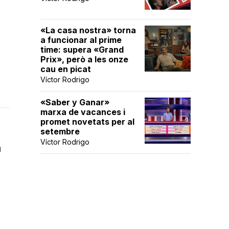
«La casa nostra» torna
a funcionar al prime
time: supera «Grand
Prix», però a les onze
cau en picat
Víctor Rodrigo
«Saber y Ganar»
marxa de vacances i
promet novetats per al
setembre
Víctor Rodrigo
a