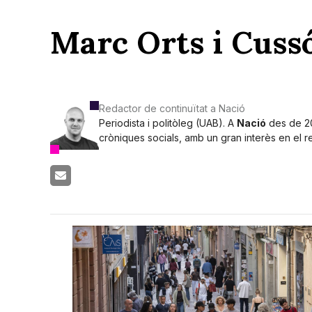
Marc Orts i Cuss
Redactor de continuïtat a Nació
Periodista i politòleg (UAB). A
Nació
des de 20
cròniques socials, amb un gran interès en el retr