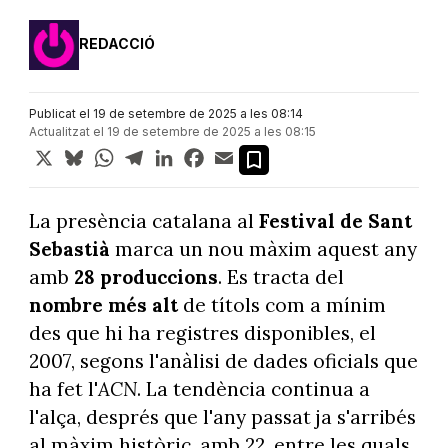
REDACCIÓ
Publicat el 19 de setembre de 2025 a les 08:14
Actualitzat el 19 de setembre de 2025 a les 08:15
X
Bluesky
WhatsApp
Telegram
LinkedIn
Facebook
Email
La presència catalana al
Festival de Sant
Sebastià
marca un nou màxim aquest any
amb
28 produccions
. Es tracta del
nombre més alt
de títols com a mínim
des que hi ha registres disponibles, el
2007, segons l'anàlisi de dades oficials que
ha fet l'
ACN
. La tendència continua a
l'alça, després que l'any passat ja s'arribés
al màxim històric, amb 22, entre les quals