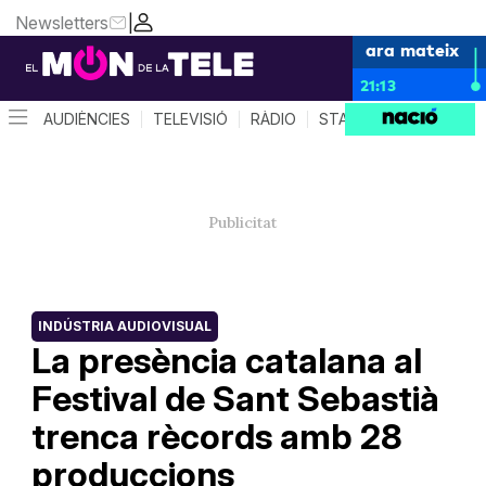
Newsletters
|
ara mateix
21:13
AUDIÈNCIES
TELEVISIÓ
RÀDIO
STAR SYSTEM
QUÈ 
INDÚSTRIA AUDIOVISUAL
La presència catalana al
Festival de Sant Sebastià
trenca rècords amb 28
produccions