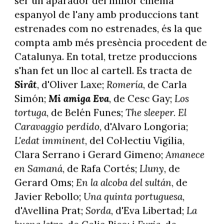
ser un aparador del millor cinema
espanyol de l'any amb produccions tant
estrenades com no estrenades, és la que
compta amb més presència procedent de
Catalunya. En total, tretze produccions
s'han fet un lloc al cartell. Es tracta de
Sirât
, d'Oliver Laxe;
Romería
, de Carla
Simón;
Mi amiga Eva
, de Cesc Gay;
Los
tortuga
, de Belén Funes;
The sleeper. El
Caravaggio perdido
, d'Alvaro Longoria;
L'edat imminent
, del Col·lectiu Vigília,
Clara Serrano i Gerard Gimeno;
Amanece
en Samaná
, de Rafa Cortés;
Lluny
, de
Gerard Oms;
En la alcoba del sultán
, de
Javier Rebollo;
Una quinta portuguesa
,
d'Avellina Prat;
Sorda
, d'Eva Libertad;
La