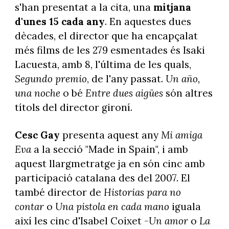
s'han presentat a la cita, una
mitjana
d'unes 15 cada any
. En aquestes dues
dècades, el director que ha encapçalat
més films de les 279 esmentades és Isaki
Lacuesta, amb 8, l'última de les quals,
Segundo premio
, de l'any passat.
Un año,
una noche
o bé
Entre dues aigües
són altres
títols del director gironí.
Cesc Gay
presenta aquest any
Mi amiga
Eva
a la secció "Made in Spain", i amb
aquest llargmetratge ja en són cinc amb
participació catalana des del 2007. El
també director de
Historias para no
contar
o
Una pistola en cada mano
iguala
així les cinc d'Isabel Coixet -
Un amor
o
La