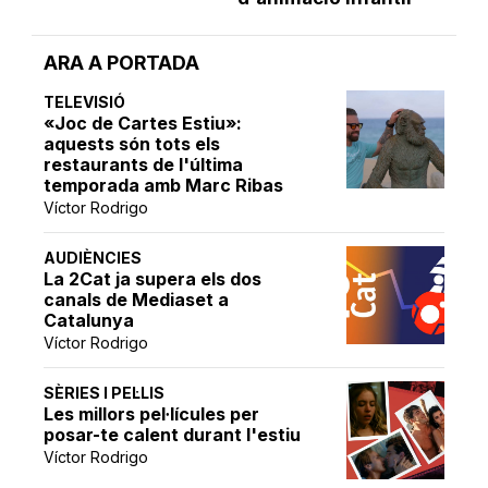
ARA A PORTADA
TELEVISIÓ
«Joc de Cartes Estiu»:
aquests són tots els
restaurants de l'última
temporada amb Marc Ribas
Víctor Rodrigo
AUDIÈNCIES
La 2Cat ja supera els dos
canals de Mediaset a
Catalunya
Víctor Rodrigo
SÈRIES I PEL·LIS
Les millors pel·lícules per
posar-te calent durant l'estiu
Víctor Rodrigo