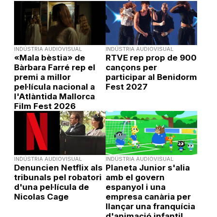
INDÚSTRIA AUDIOVISUAL
INDÚSTRIA AUDIOVISUAL
«Mala bèstia» de
RTVE rep prop de 900
Bàrbara Farré rep el
cançons per
premi a millor
participar al Benidorm
pel·lícula nacional a
Fest 2027
l'Atlàntida Mallorca
Film Fest 2026
INDÚSTRIA AUDIOVISUAL
INDÚSTRIA AUDIOVISUAL
Denuncien Netflix als
Planeta Junior s'alia
tribunals pel robatori
amb el govern
d'una pel·lícula de
espanyol i una
Nicolas Cage
empresa canària per
llançar una franquícia
d'animació infantil