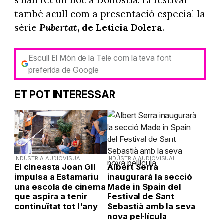
s'han fet un lloc a Donostia. El festival
també acull com a presentació especial la
sèrie
Pubertat
, de Leticia Dolera
.
Escull El Món de la Tele com la teva font
preferida de Google
ET POT INTERESSAR
INDÚSTRIA AUDIOVISUAL
INDÚSTRIA AUDIOVISUAL
El cineasta Joan Gil
Albert Serra
impulsa a Estamariu
inaugurarà la secció
una escola de cinema
Made in Spain del
que aspira a tenir
Festival de Sant
continuïtat tot l'any
Sebastià amb la seva
nova pel·lícula