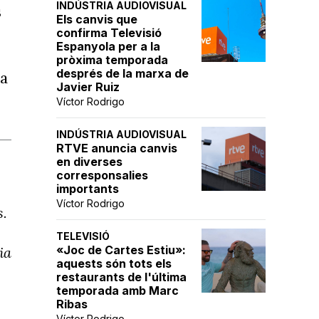
INDÚSTRIA AUDIOVISUAL
s
Els canvis que
confirma Televisió
Espanyola per a la
pròxima temporada
després de la marxa de
ha
Javier Ruiz
Víctor Rodrigo
INDÚSTRIA AUDIOVISUAL
RTVE anuncia canvis
en diverses
corresponsalies
importants
Víctor Rodrigo
s.
TELEVISIÓ
«Joc de Cartes Estiu»:
ia
aquests són tots els
restaurants de l'última
temporada amb Marc
Ribas
Víctor Rodrigo