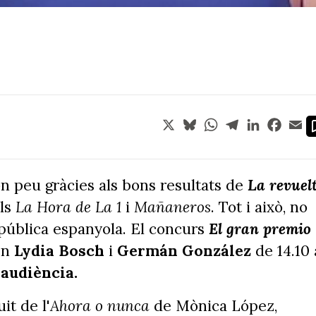
X
Bluesky
WhatsApp
Telegram
LinkedIn
Face
Em
 peu gràcies als bons resultats de
La revuel
als
La Hora de La 1
i
Mañaneros
. Tot i això, no
 pública espanyola. El concurs
El gran premio
en
Lydia Bosch
i
Germán González
de 14.10 
'audiència.
it de l'
Ahora o nunca
de Mònica López,