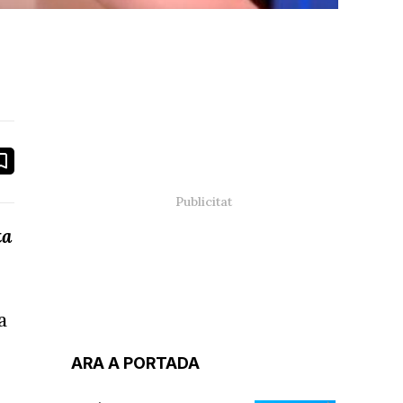
book
ail
ta
a
ARA A PORTADA