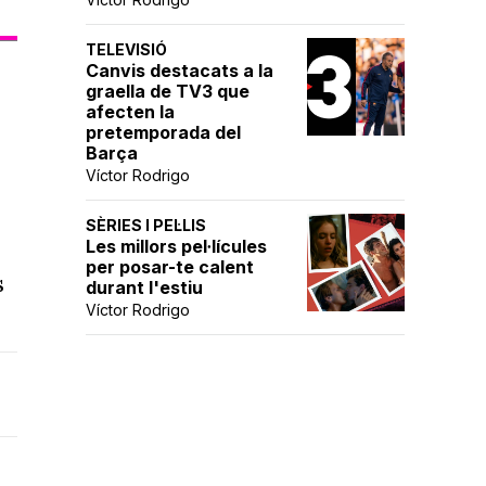
TELEVISIÓ
Canvis destacats a la
graella de TV3 que
afecten la
pretemporada del
Barça
Víctor Rodrigo
SÈRIES I PEL·LIS
Les millors pel·lícules
per posar-te calent
s
durant l'estiu
Víctor Rodrigo