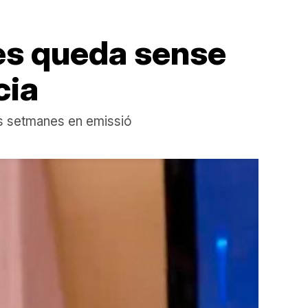
es queda sense
cia
es setmanes en emissió