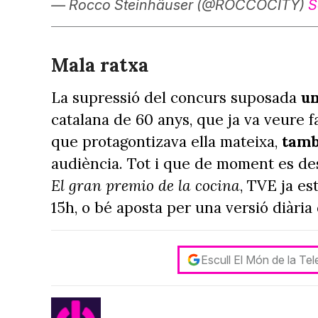
— Rocco Steinhäuser (@ROCCOCITY)
S
Mala ratxa
La supressió del concurs suposada
un
catalana de 60 anys, que ja va veure 
que protagontizava ella mateixa,
tamb
audiència. Tot i que de moment es de
El gran premio de la cocina
, TVE ja es
15h, o bé aposta per una versió diària
Escull El Món de la Te