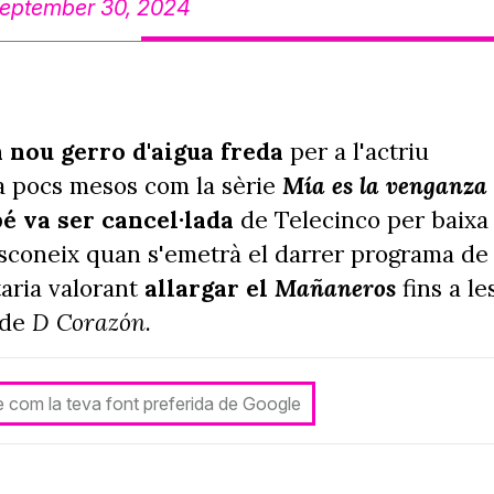
eptember 30, 2024
 nou gerro d'aigua freda
per a l'actriu
fa pocs mesos com la sèrie
Mía es la venganza
é va ser cancel·lada
de Telecinco per baixa
sconeix quan s'emetrà el darrer programa de
taria valorant
allargar el
Mañaneros
fins a le
 de
D Corazón.
le com la teva font preferida de Google