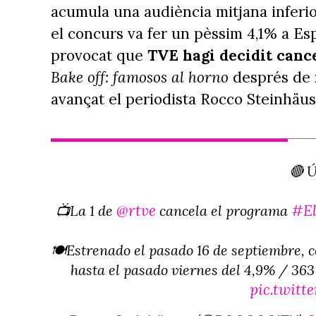
acumula una audiència mitjana inferio
el concurs va fer un pèssim 4,1% a Es
provocat que
TVE hagi decidit canc
Bake off: famosos al horno
després de
avançat el periodista Rocco Steinhäus
🔴 
@rtve
#E
📺La 1 de
cancela el programa
🍽️Estrenado el pasado 16 de septiembre,
hasta el pasado viernes del 4,9% / 363
pic.twit