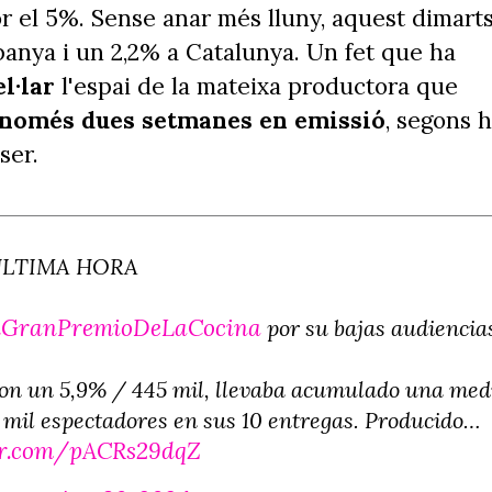
r el 5%. Sense anar més lluny, aquest dimart
panya i un 2,2% a Catalunya. Un fet que ha
el·lar
l'espai de la mateixa productora que
només dues setmanes en emissió
, segons 
ser.
ÚLTIMA HORA
lGranPremioDeLaCocina
por su bajas audiencia
 con un 5,9% / 445 mil, llevaba acumulado una med
 mil espectadores en sus 10 entregas. Producido…
ter.com/pACRs29dqZ