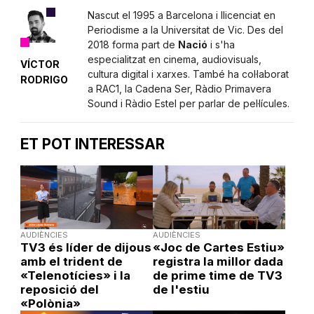
Nascut el 1995 a Barcelona i llicenciat en
Periodisme a la Universitat de Vic. Des del
2018 forma part de
Nació
i s'ha
especialitzat en cinema, audiovisuals,
VÍCTOR
cultura digital i xarxes. També ha col·laborat
RODRIGO
a RAC1, la Cadena Ser, Ràdio Primavera
Sound i Ràdio Estel per parlar de pel·lícules.
ET POT INTERESSAR
AUDIÈNCIES
AUDIÈNCIES
TV3 és líder de dijous
«Joc de Cartes Estiu»
amb el trident de
registra la millor dada
«Telenotícies» i la
de prime time de TV3
reposició del
de l'estiu
«Polònia»