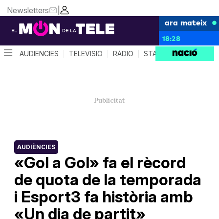
Newsletters
|
ara mateix
18:28
AUDIÈNCIES
TELEVISIÓ
RÀDIO
STAR SYSTEM
QUÈ 
AUDIÈNCIES
«Gol a Gol» fa el rècord
de quota de la temporada
i Esport3 fa història amb
«Un dia de partit»