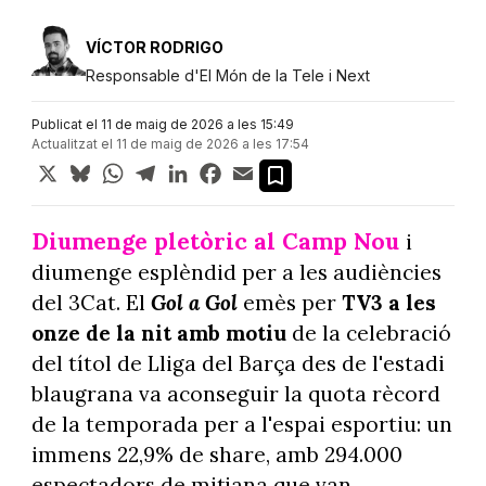
VÍCTOR RODRIGO
Responsable d'El Món de la Tele i Next
Publicat el 11 de maig de 2026 a les 15:49
Actualitzat el 11 de maig de 2026 a les 17:54
X
Bluesky
WhatsApp
Telegram
LinkedIn
Facebook
Email
Diumenge pletòric al Camp Nou
i
diumenge esplèndid per a les audiències
del 3Cat. El
Gol a Gol
emès per
TV3 a les
onze de la nit amb motiu
de la celebració
del títol de Lliga del Barça des de l'estadi
blaugrana va aconseguir la quota rècord
de la temporada per a l'espai esportiu: un
immens 22,9% de share, amb 294.000
espectadors de mitjana que van