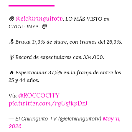
@elchiringuitotv
😳
, LO MÁS VISTO en
CATALUNYA. 😳
🔝 Brutal 17,9% de share, con tramos del 26,9%.
🥇 Récord de espectadores con 334.000.
🔥 Espectacular 37,5% en la franja de entre los
25 y 44 años.
@ROCCOCITY
Vía
pic.twitter.com/rgUsfkpDzJ
— El Chiringuito TV (@elchiringuitotv)
May 11,
2026