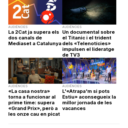
AUDIÈNCIES
AUDIÈNCIES
La 2Cat ja supera els
Un documental sobre
dos canals de
el Titanic i el trident
Mediaset a Catalunya
dels «Telenotícies»
impulsen el lideratge
de TV3
AUDIÈNCIES
AUDIÈNCIES
«La casa nostra»
L'«Atrapa'm si pots
torna a funcionar al
Estiu» aconsegueix la
prime time: supera
millor jornada de les
«Grand Prix», però a
vacances
les onze cau en picat