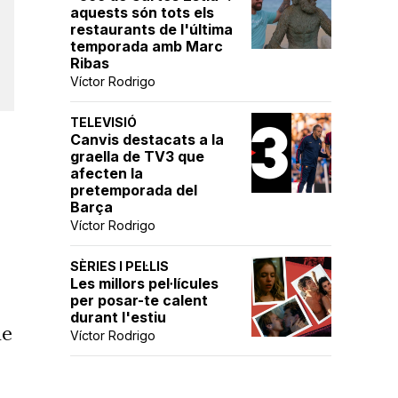
aquests són tots els
restaurants de l'última
temporada amb Marc
Ribas
Víctor Rodrigo
TELEVISIÓ
Canvis destacats a la
graella de TV3 que
afecten la
pretemporada del
Barça
Víctor Rodrigo
SÈRIES I PEL·LIS
Les millors pel·lícules
per posar-te calent
durant l'estiu
ue
Víctor Rodrigo