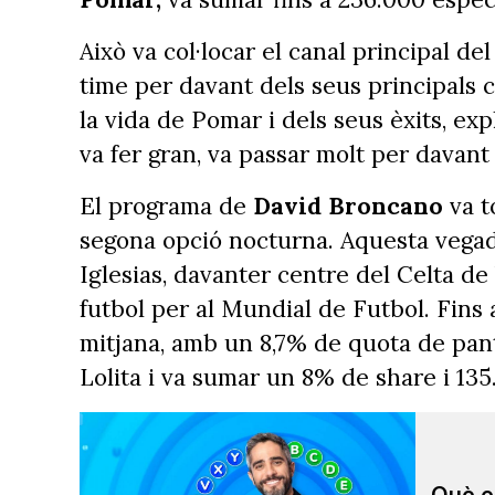
Això va col·locar el canal principal de
time per davant dels seus principals c
la vida de Pomar i dels seus èxits, ex
va fer gran, va passar molt per davan
El programa de
David Broncano
va t
segona opció nocturna. Aquesta vegada
Iglesias, davanter centre del Celta de
futbol per al Mundial de Futbol. Fins
mitjana, amb un 8,7% de quota de pant
Lolita i va sumar un 8% de share i 13