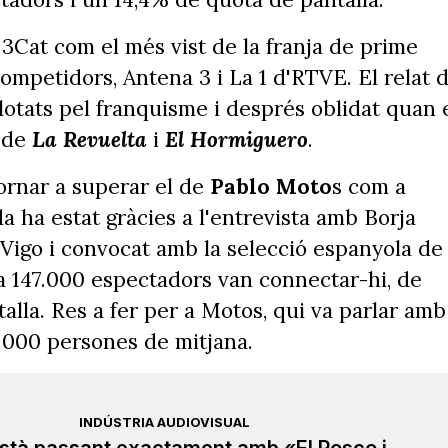
l 3Cat com el més vist de la franja de prime
ompetidors, Antena 3 i La 1 d'RTVE. El relat 
plotats pel franquisme i després oblidat quan 
t de
La Revuelta
i
El Hormiguero
.
ornar a superar el de
Pablo Moto
s com a
 ha estat gràcies a l'entrevista amb Borja
 Vigo i convocat amb la selecció espanyola de
 a 147.000 espectadors van connectar-hi, de
alla. Res a fer per a Motos, qui va parlar amb
5.000 persones de mitjana.
INDÚSTRIA AUDIOVISUAL