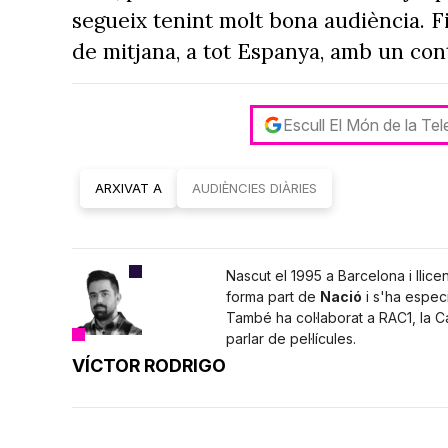
segueix tenint molt bona audiència. F
de mitjana, a tot Espanya, amb un co
Escull El Món de la Te
ARXIVAT A
AUDIÈNCIES DIÀRIES
Nascut el 1995 a Barcelona i llice
forma part de
Nació
i s'ha especi
També ha col·laborat a RAC1, la 
parlar de pel·lícules.
VÍCTOR RODRIGO