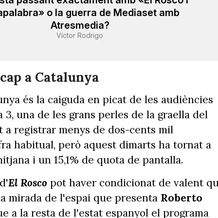
stà passant exactament amb «El Rosco i
palabra» o la guerra de Mediaset amb
Atresmedia?
Víctor Rodrigo
 cap a Catalunya
nya és la caiguda en picat de les audiències
 3, una de les grans perles de la graella del
t a registrar menys de dos-cents mil
fra habitual, però aquest dimarts ha tornat a
tjana i un 15,1% de quota de pantalla.
d'
El
Rosco
pot haver condicionat de valent q
la mirada de l'espai que presenta
Roberto
e a la resta de l'estat espanyol el programa