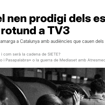
l nen prodigi dels e
 rotund a TV3
da amarga a Catalunya amb audiències que cauen del
e i com serà la cadena de SIETE?
 i Pasapalabra» o la guerra de Mediaset amb Atresme