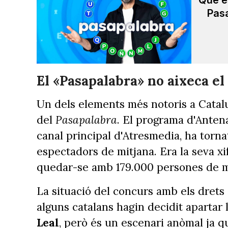
Què e
Pasa
El «Pasapalabra» no aixeca el
Un dels elements més notoris a Catalu
del
Pasapalabra
. El programa d'Antena
canal principal d'Atresmedia, ha torna
espectadors de mitjana. Era la seva xi
quedar-se amb 179.000 persones de mi
La situació del concurs amb els drets 
alguns catalans hagin decidit apartar 
Leal
, però és un escenari anòmal ja qu