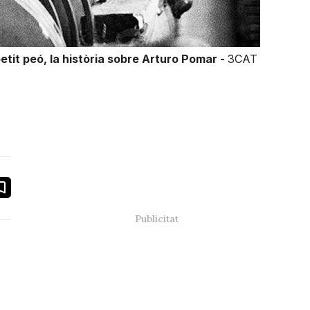
petit peó, la història sobre Arturo Pomar -
3CAT
book
ail