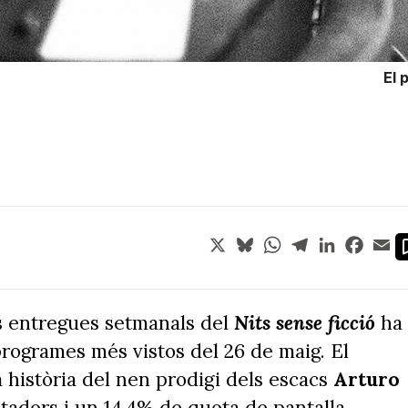
El 
X
Bluesky
WhatsApp
Telegram
LinkedIn
Face
Em
es entregues setmanals del
Nits sense ficció
ha
programes més vistos del 26 de maig. El
a història del nen prodigi dels escacs
Arturo
tadors i un 14,4% de quota de pantalla.