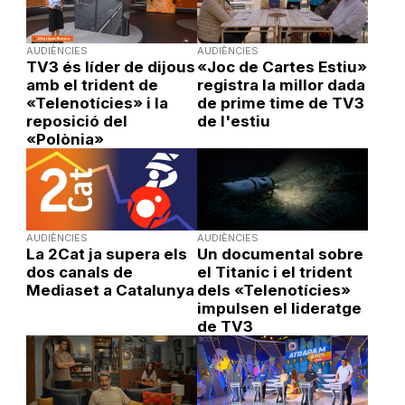
AUDIÈNCIES
AUDIÈNCIES
TV3 és líder de dijous
«Joc de Cartes Estiu»
amb el trident de
registra la millor dada
«Telenotícies» i la
de prime time de TV3
reposició del
de l'estiu
«Polònia»
AUDIÈNCIES
AUDIÈNCIES
La 2Cat ja supera els
Un documental sobre
dos canals de
el Titanic i el trident
Mediaset a Catalunya
dels «Telenotícies»
impulsen el lideratge
de TV3