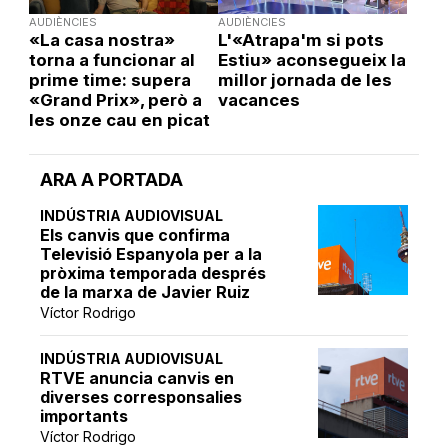
AUDIÈNCIES
AUDIÈNCIES
«La casa nostra»
L'«Atrapa'm si pots
torna a funcionar al
Estiu» aconsegueix la
prime time: supera
millor jornada de les
«Grand Prix», però a
vacances
les onze cau en picat
ARA A PORTADA
INDÚSTRIA AUDIOVISUAL
Els canvis que confirma
Televisió Espanyola per a la
pròxima temporada després
de la marxa de Javier Ruiz
Víctor Rodrigo
INDÚSTRIA AUDIOVISUAL
RTVE anuncia canvis en
diverses corresponsalies
importants
Víctor Rodrigo