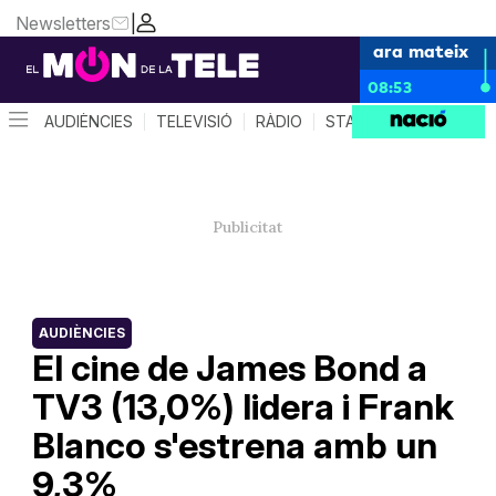
Newsletters
|
ara mateix
08:53
AUDIÈNCIES
TELEVISIÓ
RÀDIO
STAR SYSTEM
QUÈ 
AUDIÈNCIES
El cine de James Bond a
TV3 (13,0%) lidera i Frank
Blanco s'estrena amb un
9,3%