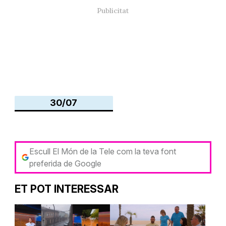
30/07
Escull El Món de la Tele com la teva font
preferida de Google
ET POT INTERESSAR