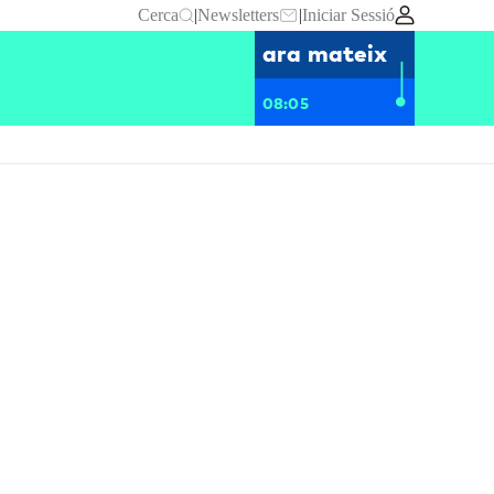
Cerca
|
Newsletters
|
Iniciar Sessió
ara mateix
08:05